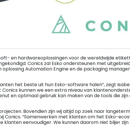
soft- en hardwareoplossingen voor de wereldwijde etike
kondigd. Conics zal Esko ondersteunen met uitgebreide 
n oplossing Automation Engine en de packaging managem
klanten het beste uit hun Esko-software halen”, zegt Isabe
t Conics kunnen we een extra niveau van klantenonderst
benut en optimaal gebruik kan maken van de tools die zi
rojecten. Bovendien zijn wij altijd op zoek naar langeter
bij Conics. “Samenwerken met klanten om het Esko-ecosy
 klanten eenvoudiger. We kunnen daarom niet blijer zij